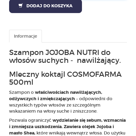
DODAJ DO KOSZYKA
PRODUKTY
POLECAMY
Informacje
SZKOLENIA
Szampon JOJOBA NUTRI do
KONTAKT
włosów suchych - nawilżający.
O NAS
Mleczny koktajl COSMOFARMA
500ml
Szampon o
właściwościach nawilżających,
– odpowiedni do
odżywczych i zmiękczających
wszystkich typów włosów ze szczególnym
wskazaniem na włosy suche i zniszczone.
Pozwala ograniczyć
wydzielanie się sebum, wzmacnia
i zmniejsza uszkodzenia. Zawiera olejek Jojoba i
które wnikają wewnątrz włosa. Do użytku
masło Shea,