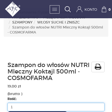
KONTO
0
AFK - Hurtownia Fryzjersko kosmetyczna
FRYZJERSTWO
PIELĘGNACJA WŁOSÓW
SZAMPONY
WŁOSY SUCHE I ZNISZC
SKLEP:
Szampon do włosów NUTRI Mleczny Koktajl 500ml
- COSMOFARMA
FRYZJERSTWO
KOSMETYKA
HIGIENA I DEZYNFEKC
Szampon do włosów NUTRI
Mleczny Koktajl 500ml -
PAZNOKCIE
COSMOFARMA
WYPOSAŻENIE
19,00 zł
(brutto )
MĘŻCZYZNA
Ilość:
BESTSELLERY