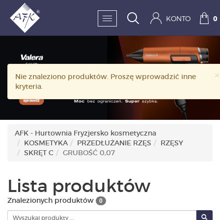
KONTO
0
SKLEP:
×
Nie znaleziono produktów. Proszę wprowadzić inne
FRYZJERSTWO
kryteria.
KOSMETYKA
HIGIENA I DEZYNFEKC
AFK - Hurtownia Fryzjersko kosmetyczna
KOSMETYKA
PRZEDŁUŻANIE RZĘS
RZĘSY
PAZNOKCIE
SKRĘT C
GRUBOŚĆ 0,07
WYPOSAŻENIE
Lista produktów
MĘŻCZYZNA
Znalezionych produktów
0
BESTSELLERY