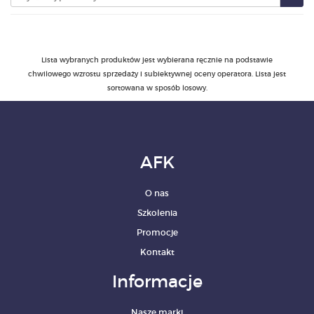
PRODUKTY
Lista wybranych produktów jest wybierana ręcznie na podstawie
POLECAMY
chwilowego wzrostu sprzedaży i subiektywnej oceny operatora. Lista jest
sortowana w sposób losowy.
SZKOLENIA
KONTAKT
AFK
O NAS
O nas
Szkolenia
Promocje
Kontakt
Informacje
Nasze marki