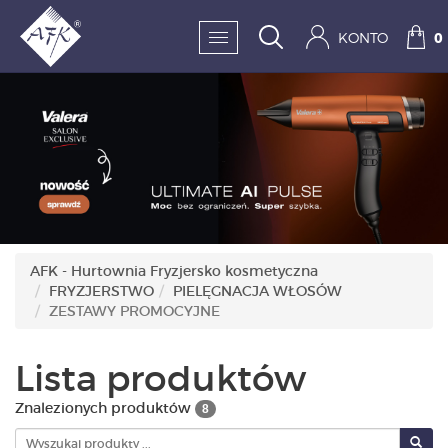
KONTO
0
SKLEP:
FRYZJERSTWO
KOSMETYKA
HIGIENA I DEZYNFEKC
AFK - Hurtownia Fryzjersko kosmetyczna
FRYZJERSTWO
PIELĘGNACJA WŁOSÓW
PAZNOKCIE
ZESTAWY PROMOCYJNE
WYPOSAŻENIE
Lista produktów
MĘŻCZYZNA
Znalezionych produktów
8
BESTSELLERY