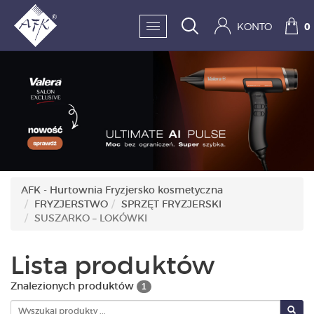
KONTO
0
SKLEP:
FRYZJERSTWO
KOSMETYKA
HIGIENA I DEZYNFEKC
AFK - Hurtownia Fryzjersko kosmetyczna
FRYZJERSTWO
SPRZĘT FRYZJERSKI
PAZNOKCIE
SUSZARKO – LOKÓWKI
WYPOSAŻENIE
Lista produktów
MĘŻCZYZNA
Znalezionych produktów
1
BESTSELLERY