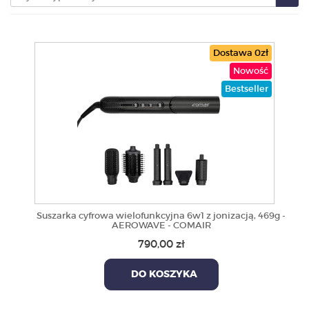
PRODUKTY
Dostawa 0zł
POLECAMY
Nowość
Bestseller
SZKOLENIA
KONTAKT
O NAS
Suszarka cyfrowa wielofunkcyjna 6w1 z jonizacją, 469g -
AEROWAVE - COMAIR
790,00 zł
DO KOSZYKA