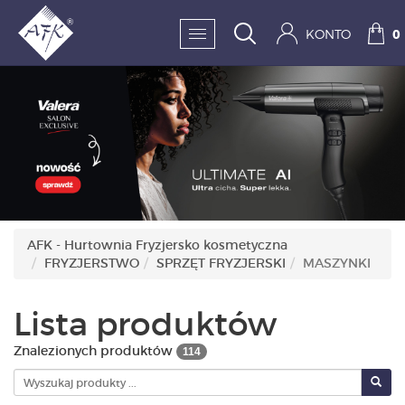
KONTO
0
SKLEP:
FRYZJERSTWO
KOSMETYKA
HIGIENA I DEZYNFEKC
AFK - Hurtownia Fryzjersko kosmetyczna
FRYZJERSTWO
SPRZĘT FRYZJERSKI
MASZYNKI
PAZNOKCIE
WYPOSAŻENIE
Lista produktów
MĘŻCZYZNA
Znalezionych produktów
114
BESTSELLERY