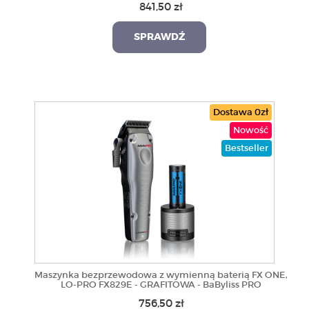
841,50 zł
SPRAWDŹ
Dostawa 0zł
Nowość
Bestseller
Maszynka bezprzewodowa z wymienną baterią FX ONE,
LO-PRO FX829E - GRAFITOWA - BaByliss PRO
756,50 zł