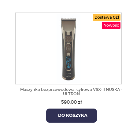
PRODUKTY
Dostawa 0zł
Nowość
POLECAMY
SZKOLENIA
KONTAKT
O NAS
Maszynka bezprzewodowa, cyfrowa VSX-II NUSKA -
ULTRON
590,00 zł
DO KOSZYKA