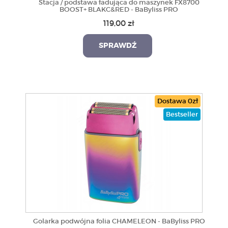
Stacja / podstawa ładująca do maszynek FX8700
BOOST+ BLAKC&RED - BaByliss PRO
119,00 zł
SPRAWDŹ
Dostawa 0zł
Bestseller
Golarka podwójna folia CHAMELEON - BaByliss PRO