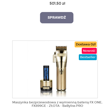
501,50 zł
SPRAWDŹ
Dostawa 0zł
Nowość
Bestseller
Maszynka bezprzewodowa z wymienną baterią FX ONE,
FX899GE - ZŁOTA - BaByliss PRO