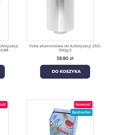
oloryzacji
Folia aluminiowa do koloryzacji 250,
IUM -
700g 3
39,90 zł
DO KOSZYKA
ość
Nowość
Bestseller