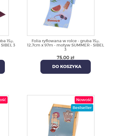
uba 15μ,
Folia ryflowana w rolce - gruba 15μ,
 SIBEL 3
12,7cm x 97m - motyw SUMMER - SIBEL
3
75,00 zł
DO KOSZYKA
ość
Nowość
Bestseller