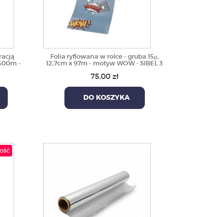
racją
Folia ryflowana w rolce - gruba 15μ,
500m -
12,7cm x 97m - motyw WOW - SIBEL 3
75,00 zł
DO KOSZYKA
ość