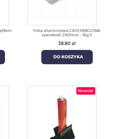
rętłem
Folia aluminiowa CATERINGOWA
szerokość 290mm - 1kg 3
38,90 zł
DO KOSZYKA
Nowość