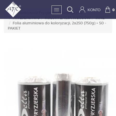
KONTO
0
AFK - Hurtownia Fryzjersko kosmetyczna
FRYZJERSTWO
KOLORYZACJA WŁOSÓW
INNE
Folia aluminiowa do koloryzacji, 2x250 (750g) + 50 -
SKLEP:
PAKIET
FRYZJERSTWO
KOSMETYKA
HIGIENA I DEZYNFEKC
PAZNOKCIE
WYPOSAŻENIE
MĘŻCZYZNA
BESTSELLERY