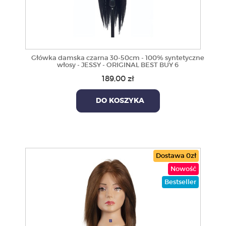
Główka damska czarna 30-50cm - 100% syntetyczne
włosy - JESSY - ORIGINAL BEST BUY 6
189,00 zł
DO KOSZYKA
Dostawa 0zł
Nowość
Bestseller