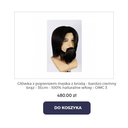
Główka z popiersiem męska z brodą - bardzo ciemny
brąz - 35cm - 100% naturalne włosy - OMC 3
480,00 zł
DO KOSZYKA