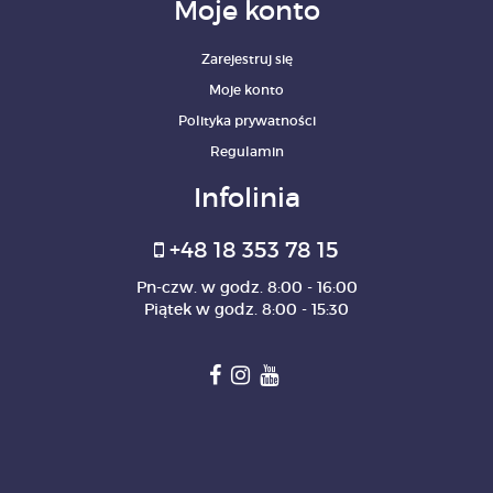
Moje konto
Zarejestruj się
Moje konto
Polityka prywatności
Regulamin
Infolinia
+48 18 353 78 15
Pn-czw. w godz. 8:00 - 16:00
Piątek w godz. 8:00 - 15:30