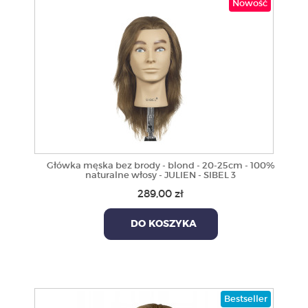
Nowość
Główka męska bez brody - blond - 20-25cm - 100%
naturalne włosy - JULIEN - SIBEL 3
289,00 zł
DO KOSZYKA
Bestseller