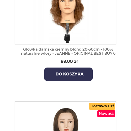
Główka damska ciemny blond 20-30cm - 100%
naturalne włosy - JEANNE - ORIGINAL BEST BUY 6
199,00 zł
DO KOSZYKA
Dostawa 0zł
Nowość