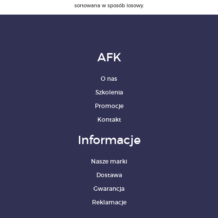
sortowana w sposób losowy.
AFK
O nas
Szkolenia
Promocje
Kontakt
Informacje
Nasze marki
Dostawa
Gwarancja
Reklamacje