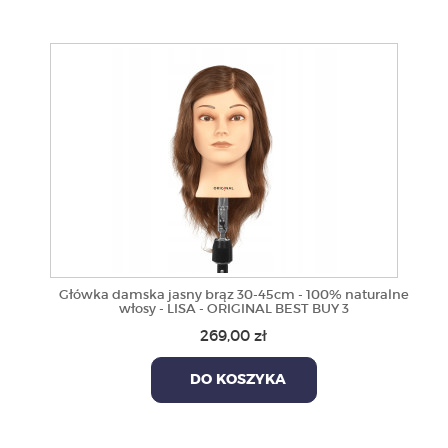
Główka damska jasny brąz 30-45cm - 100% naturalne
włosy - LISA - ORIGINAL BEST BUY 3
269,00 zł
DO KOSZYKA