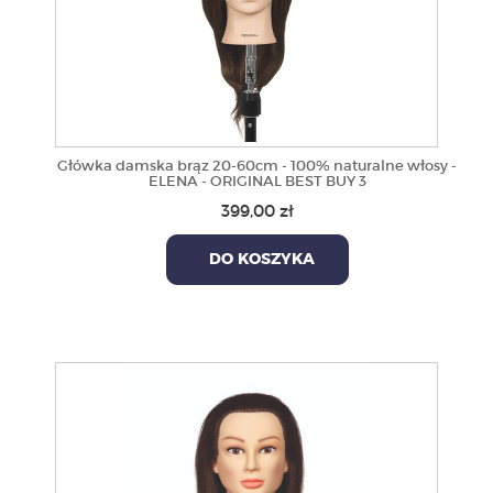
Główka damska brąz 20-60cm - 100% naturalne włosy -
ELENA - ORIGINAL BEST BUY 3
399,00 zł
DO KOSZYKA