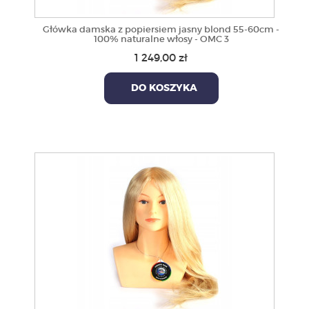
Główka damska z popiersiem jasny blond 55-60cm -
100% naturalne włosy - OMC 3
1 249,00 zł
DO KOSZYKA