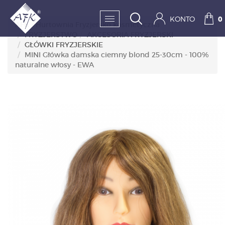
KONTO
0
AFK - Hurtownia Fryzjersko kosmetyczna
FRYZJERSTWO
AKCESORIA FRYZJERSKI
GŁÓWKI FRYZJERSKIE
SKLEP:
MINI Główka damska ciemny blond 25-30cm - 100%
naturalne włosy - EWA
FRYZJERSTWO
KOSMETYKA
HIGIENA I DEZYNFEKC
PAZNOKCIE
WYPOSAŻENIE
MĘŻCZYZNA
BESTSELLERY