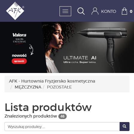
KONTO
0
SKLEP:
FRYZJERSTWO
KOSMETYKA
HIGIENA I DEZYNFEKC
AFK - Hurtownia Fryzjersko kosmetyczna
MĘŻCZYZNA
POZOSTAŁE
PAZNOKCIE
WYPOSAŻENIE
Lista produktów
MĘŻCZYZNA
Znalezionych produktów
46
BESTSELLERY