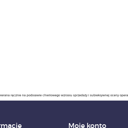
ierana ręcznie na podstawie chwilowego wzrostu sprzedaży i subiektywnej oceny operato
rmacje
Moje konto