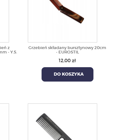
ień z
Grzebień składany bursztynowy 20cm
m - Y.S.
- EUROSTIL
12,00 zł
DO KOSZYKA