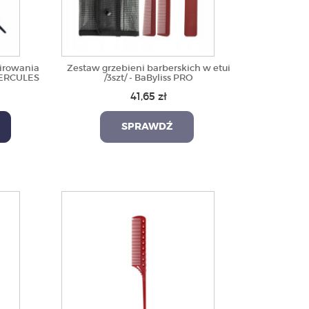
irowania
Zestaw grzebieni barberskich w etui
HERCULES
/3szt/ - BaByliss PRO
41,65 zł
SPRAWDŹ