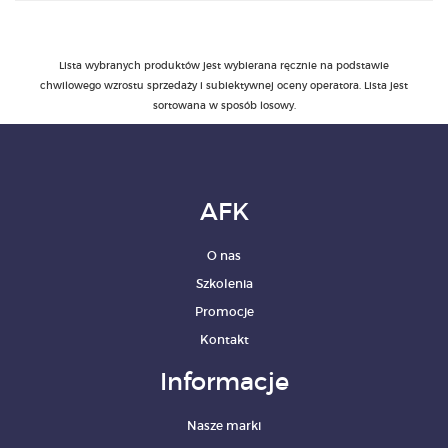
PRODUKTY
Lista wybranych produktów jest wybierana ręcznie na podstawie
chwilowego wzrostu sprzedaży i subiektywnej oceny operatora. Lista jest
POLECAMY
sortowana w sposób losowy.
SZKOLENIA
KONTAKT
AFK
O NAS
O nas
Szkolenia
Promocje
Kontakt
Informacje
Nasze marki