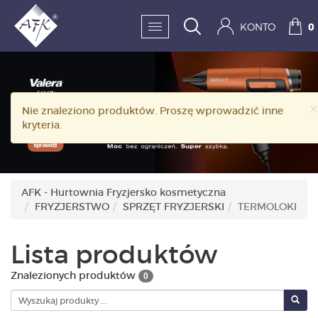
KONTO
0
SKLEP:
×
Nie znaleziono produktów. Proszę wprowadzić inne
FRYZJERSTWO
kryteria.
KOSMETYKA
HIGIENA I DEZYNFEKC
AFK - Hurtownia Fryzjersko kosmetyczna
FRYZJERSTWO
SPRZĘT FRYZJERSKI
TERMOLOKI
PAZNOKCIE
WYPOSAŻENIE
Lista produktów
MĘŻCZYZNA
Znalezionych produktów
0
BESTSELLERY