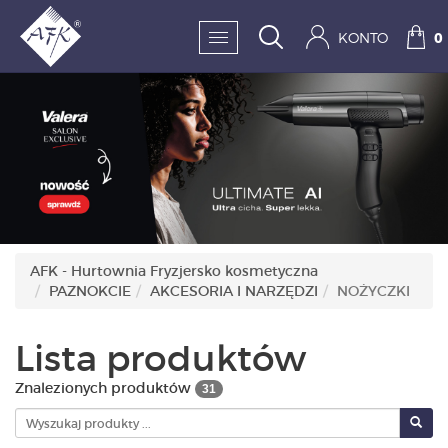
KONTO
0
SKLEP:
FRYZJERSTWO
KOSMETYKA
HIGIENA I DEZYNFEKC
AFK - Hurtownia Fryzjersko kosmetyczna
PAZNOKCIE
AKCESORIA I NARZĘDZI
NOŻYCZKI
PAZNOKCIE
WYPOSAŻENIE
Lista produktów
MĘŻCZYZNA
Znalezionych produktów
31
BESTSELLERY