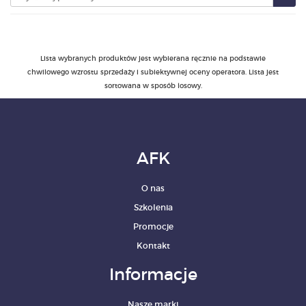
PRODUKTY
Lista wybranych produktów jest wybierana ręcznie na podstawie
POLECAMY
chwilowego wzrostu sprzedaży i subiektywnej oceny operatora. Lista jest
sortowana w sposób losowy.
SZKOLENIA
KONTAKT
AFK
O NAS
O nas
Szkolenia
Promocje
Kontakt
Informacje
Nasze marki