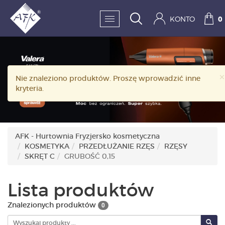
KONTO
0
SKLEP:
×
Nie znaleziono produktów. Proszę wprowadzić inne
FRYZJERSTWO
kryteria.
KOSMETYKA
HIGIENA I DEZYNFEKC
AFK - Hurtownia Fryzjersko kosmetyczna
KOSMETYKA
PRZEDŁUŻANIE RZĘS
RZĘSY
PAZNOKCIE
SKRĘT C
GRUBOŚĆ 0,15
WYPOSAŻENIE
Lista produktów
MĘŻCZYZNA
Znalezionych produktów
0
BESTSELLERY