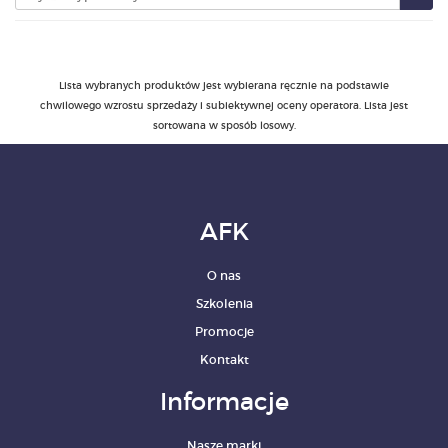
PRODUKTY
Lista wybranych produktów jest wybierana ręcznie na podstawie
POLECAMY
chwilowego wzrostu sprzedaży i subiektywnej oceny operatora. Lista jest
sortowana w sposób losowy.
SZKOLENIA
KONTAKT
AFK
O NAS
O nas
Szkolenia
Promocje
Kontakt
Informacje
Nasze marki