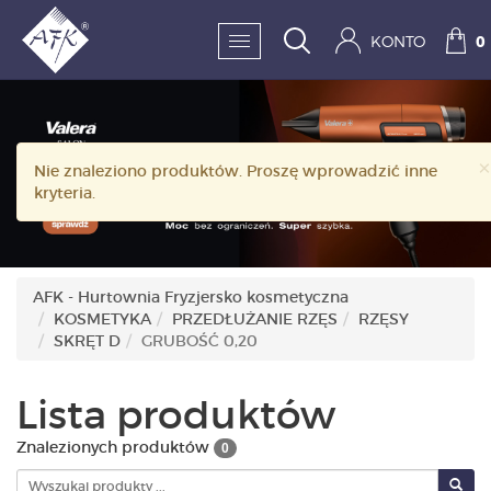
KONTO
0
SKLEP:
×
Nie znaleziono produktów. Proszę wprowadzić inne
FRYZJERSTWO
kryteria.
KOSMETYKA
HIGIENA I DEZYNFEKC
AFK - Hurtownia Fryzjersko kosmetyczna
KOSMETYKA
PRZEDŁUŻANIE RZĘS
RZĘSY
PAZNOKCIE
SKRĘT D
GRUBOŚĆ 0,20
WYPOSAŻENIE
Lista produktów
MĘŻCZYZNA
Znalezionych produktów
0
BESTSELLERY