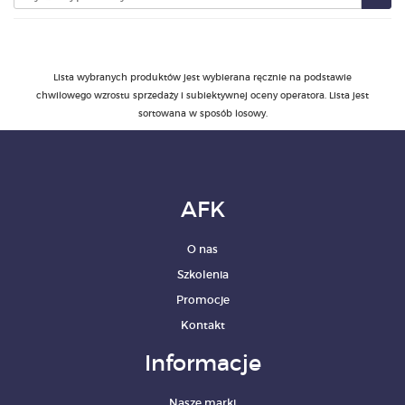
PRODUKTY
Lista wybranych produktów jest wybierana ręcznie na podstawie
POLECAMY
chwilowego wzrostu sprzedaży i subiektywnej oceny operatora. Lista jest
sortowana w sposób losowy.
SZKOLENIA
KONTAKT
AFK
O NAS
O nas
Szkolenia
Promocje
Kontakt
Informacje
Nasze marki