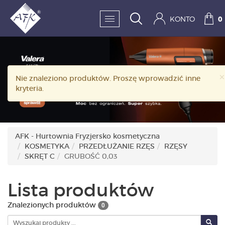
KONTO
0
SKLEP:
×
Nie znaleziono produktów. Proszę wprowadzić inne
FRYZJERSTWO
kryteria.
KOSMETYKA
HIGIENA I DEZYNFEKC
AFK - Hurtownia Fryzjersko kosmetyczna
KOSMETYKA
PRZEDŁUŻANIE RZĘS
RZĘSY
PAZNOKCIE
SKRĘT C
GRUBOŚĆ 0,03
WYPOSAŻENIE
Lista produktów
MĘŻCZYZNA
Znalezionych produktów
0
BESTSELLERY