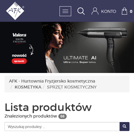
KONTO
0
SKLEP:
FRYZJERSTWO
KOSMETYKA
HIGIENA I DEZYNFEKC
AFK - Hurtownia Fryzjersko kosmetyczna
KOSMETYKA
SPRZĘT KOSMETYCZNY
PAZNOKCIE
WYPOSAŻENIE
Lista produktów
MĘŻCZYZNA
Znalezionych produktów
66
BESTSELLERY