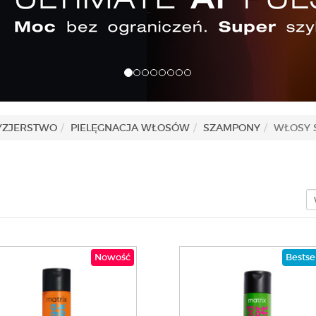
YZJERSTWO
PIELĘGNACJA WŁOSÓW
SZAMPONY
WŁOSY S
Nowość
Bestse