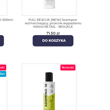
 300ml -
FULL RESCUE [NEW] Szampon
wzmacniający, przeciw wypadaniu
400ml RETAIL - BIOLAGE
71,50 zł
DO KOSZYKA
ość
Nowość
ller