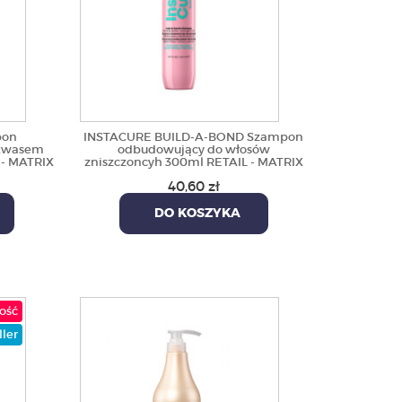
pon
INSTACURE BUILD-A-BOND Szampon
 kwasem
odbudowujący do włosów
 - MATRIX
zniszczoncyh 300ml RETAIL - MATRIX
40,60 zł
DO KOSZYKA
ość
ller