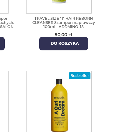
mpon
TRAVEL SIZE "1" HAIR REBORN
uchych,
CLEANSER Szampon naprawczy
ROSALON
100ml - ADDMINO-18
50,00 zł
DO KOSZYKA
Bestseller