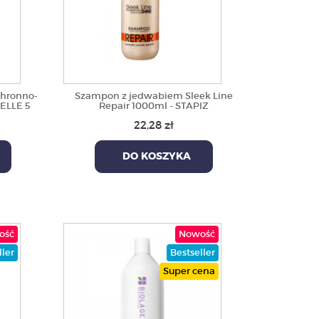
hronno-
Szampon z jedwabiem Sleek Line
ELLE 5
Repair 1000ml - STAPIZ
22,28 zł
DO KOSZYKA
ość
Nowość
ller
Bestseller
Super cena