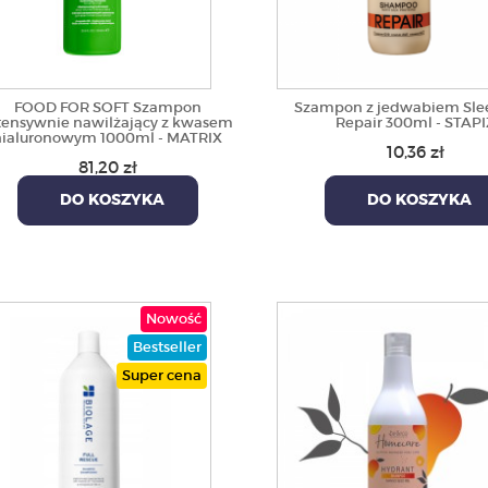
FOOD FOR SOFT Szampon
Szampon z jedwabiem Slee
tensywnie nawilżający z kwasem
Repair 300ml - STAPI
hialuronowym 1000ml - MATRIX
10,36 zł
81,20 zł
DO KOSZYKA
DO KOSZYKA
Nowość
Bestseller
Super cena