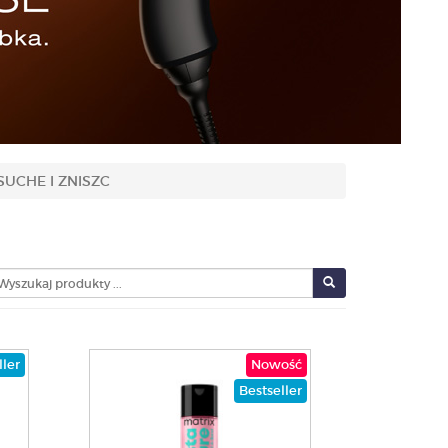
UCHE I ZNISZC
ller
Nowość
Bestseller