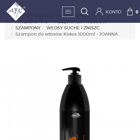
KONTO
0
AFK - Hurtownia Fryzjersko kosmetyczna
FRYZJERSTWO
PIELĘGNACJA WŁOSÓW
SZAMPONY
WŁOSY SUCHE I ZNISZC
SKLEP:
Szampon do włosów Kokos 1000ml - JOANNA
FRYZJERSTWO
KOSMETYKA
HIGIENA I DEZYNFEKC
PAZNOKCIE
WYPOSAŻENIE
MĘŻCZYZNA
BESTSELLERY