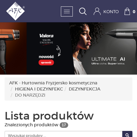
KONTO
0
SKLEP:
FRYZJERSTWO
KOSMETYKA
HIGIENA I DEZYNFEKC
AFK - Hurtownia Fryzjersko kosmetyczna
HIGIENA I DEZYNFEKC
DEZYNFEKCJA
PAZNOKCIE
DO NARZĘDZI
WYPOSAŻENIE
Lista produktów
MĘŻCZYZNA
Znalezionych produktów
17
BESTSELLERY