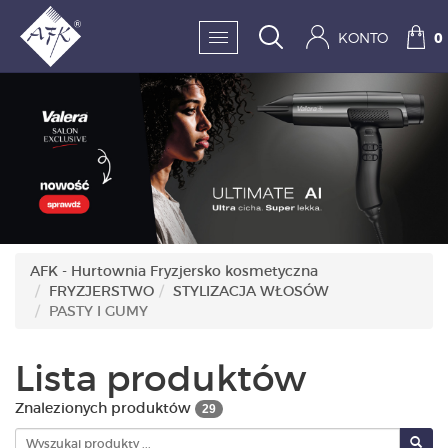
KONTO
0
SKLEP:
FRYZJERSTWO
KOSMETYKA
HIGIENA I DEZYNFEKC
AFK - Hurtownia Fryzjersko kosmetyczna
FRYZJERSTWO
STYLIZACJA WŁOSÓW
PAZNOKCIE
PASTY I GUMY
WYPOSAŻENIE
Lista produktów
MĘŻCZYZNA
Znalezionych produktów
29
BESTSELLERY