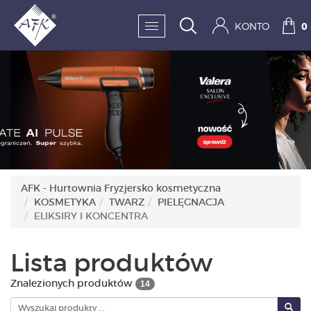
KONTO
0
SKLEP:
FRYZJERSTWO
KOSMETYKA
HIGIENA I DEZYNFEKC
AFK - Hurtownia Fryzjersko kosmetyczna
KOSMETYKA
TWARZ
PIELĘGNACJA
PAZNOKCIE
ELIKSIRY I KONCENTRA
WYPOSAŻENIE
Lista produktów
MĘŻCZYZNA
Znalezionych produktów
14
BESTSELLERY