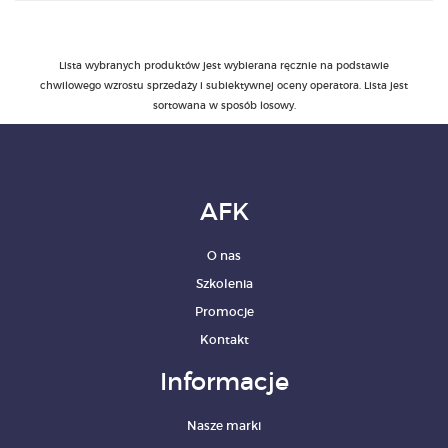
PRODUKTY
Lista wybranych produktów jest wybierana ręcznie na podstawie
chwilowego wzrostu sprzedaży i subiektywnej oceny operatora. Lista jest
POLECAMY
sortowana w sposób losowy.
SZKOLENIA
KONTAKT
AFK
O NAS
O nas
Szkolenia
Promocje
Kontakt
Informacje
Nasze marki