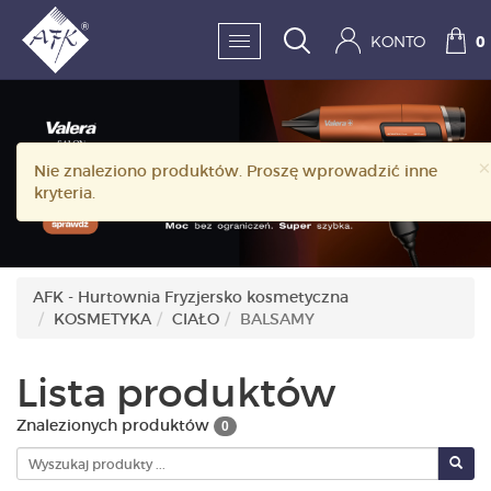
KONTO
0
SKLEP:
×
Nie znaleziono produktów. Proszę wprowadzić inne
FRYZJERSTWO
kryteria.
KOSMETYKA
HIGIENA I DEZYNFEKC
AFK - Hurtownia Fryzjersko kosmetyczna
KOSMETYKA
CIAŁO
BALSAMY
PAZNOKCIE
WYPOSAŻENIE
Lista produktów
MĘŻCZYZNA
Znalezionych produktów
0
BESTSELLERY