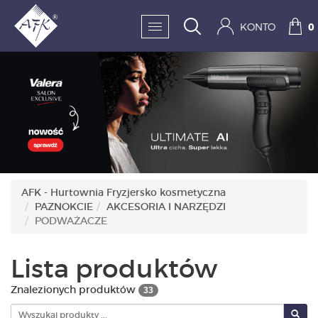
KONTO
0
SKLEP:
FRYZJERSTWO
KOSMETYKA
HIGIENA I DEZYNFEKC
AFK - Hurtownia Fryzjersko kosmetyczna
PAZNOKCIE
AKCESORIA I NARZĘDZI
PAZNOKCIE
PODWAŻACZE
WYPOSAŻENIE
Lista produktów
MĘŻCZYZNA
Znalezionych produktów
33
BESTSELLERY