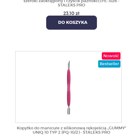
szeroki zaokrąglony i czyścik paznokci) PE-30/6 -
STALEKS PRO
23,10 zł
DO KOSZYKA
Nowość
Bestseller
Kopytko do manicure z silikonową rękojeścią „GUMMY”
UNIQ 10 TYP 2 (PQ-10/2) - STALEKS PRO