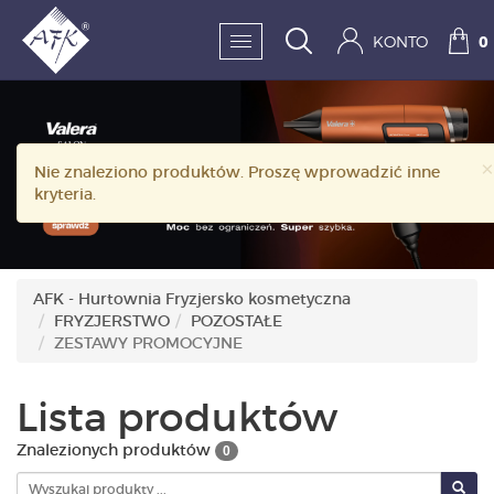
KONTO
0
SKLEP:
×
Nie znaleziono produktów. Proszę wprowadzić inne
FRYZJERSTWO
kryteria.
KOSMETYKA
HIGIENA I DEZYNFEKC
AFK - Hurtownia Fryzjersko kosmetyczna
FRYZJERSTWO
POZOSTAŁE
PAZNOKCIE
ZESTAWY PROMOCYJNE
WYPOSAŻENIE
Lista produktów
MĘŻCZYZNA
Znalezionych produktów
0
BESTSELLERY