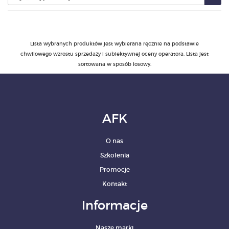
PRODUKTY
Lista wybranych produktów jest wybierana ręcznie na podstawie
POLECAMY
chwilowego wzrostu sprzedaży i subiektywnej oceny operatora. Lista jest
sortowana w sposób losowy.
SZKOLENIA
KONTAKT
AFK
O NAS
O nas
Szkolenia
Promocje
Kontakt
Informacje
Nasze marki