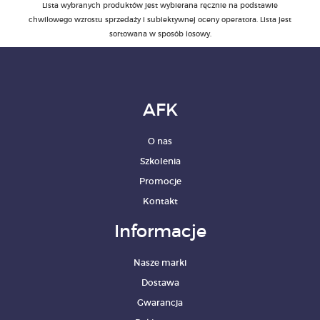
Lista wybranych produktów jest wybierana ręcznie na podstawie
chwilowego wzrostu sprzedaży i subiektywnej oceny operatora. Lista jest
sortowana w sposób losowy.
AFK
O nas
Szkolenia
Promocje
Kontakt
Informacje
Nasze marki
Dostawa
Gwarancja