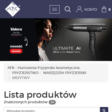
KONTO
0
SKLEP:
FRYZJERSTWO
KOSMETYKA
HIGIENA I DEZYNFEKC
AFK - Hurtownia Fryzjersko kosmetyczna
FRYZJERSTWO
NARZĘDZIA FRYZJERSKI
PAZNOKCIE
BRZYTWY
WYPOSAŻENIE
Lista produktów
MĘŻCZYZNA
Znalezionych produktów
24
BESTSELLERY