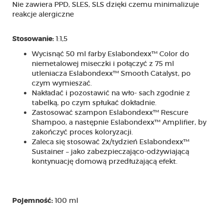
Nie zawiera PPD, SLES, SLS dzięki czemu minimalizuje
reakcje alergiczne
1:1,5
Stosowanie:
Wycisnąć 50 ml farby Eslabondexx™ Color do
niemetalowej miseczki i połączyć z 75 ml
utleniacza Eslabondexx™ Smooth Catalyst, po
czym wymieszać.
Nakładać i pozostawić na wło- sach zgodnie z
tabelką, po czym spłukać dokładnie.
Zastosować szampon Eslabondexx™ Rescure
Shampoo, a następnie Eslabondexx™ Amplifier, by
zakończyć proces koloryzacji.
Zaleca się stosować 2x/tydzień Eslabondexx™
Sustainer – jako zabezpieczająco-odżywiającą
kontynuację domową przedłużającą efekt.
100 ml
Pojemność: