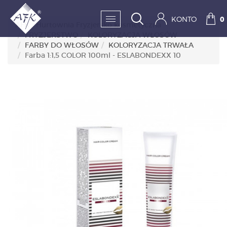
KONTO
0
AFK - Hurtownia Fryzjersko kosmetyczna
FRYZJERSTWO
KOLORYZACJA WŁOSÓW
FARBY DO WŁOSÓW
KOLORYZACJA TRWAŁA
SKLEP:
Farba 1:1,5 COLOR 100ml - ESLABONDEXX 10
FRYZJERSTWO
KOSMETYKA
HIGIENA I DEZYNFEKC
PAZNOKCIE
WYPOSAŻENIE
MĘŻCZYZNA
BESTSELLERY