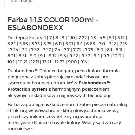
Informacje
Farba 1:1,5 COLOR 100ml -
ESLABONDEXX
Dostępne kolory: 1 | 7 | 8 | 9 | 1.10 | 2.22 | 4.3 | 4.5 | 5.1 | 5.12 |
5.24 | 5.66 | 5.73 | 5.75 | 6.11 | 6.31 | 6.4 | 6.66 | 7.0 | 7.12 | 7.13
| 7.24 | 7.3 | 7.32 | 7.37 | 7.4 | 7.7 | 7.73 | 7.75 | 8.0 | 8.1 | 8.11 |
8.21 | 8.31 | 9.0 | 9.1 | 9.13 | 9.3 | 9.32 | 9.37 | 9.4 | 9.7 | 10.0 |
10.1 | 10.21 | 12.11 | 12.21 | 12.72 | 900 | 913 |
Eslabondexx™ Color to bogata, pełna koloru formuła
połączona z zabezpieczającymi właściwościami
systemu ochronnego produktów
Eslabondexx™
z harmonijnym połączeniem
Protection System
aktywnych składników i najnowszych technologii.
Farba zapobiega uszkodzeniom i zabezpiecza naturalną
strukturę włosów,chroni skórę głowy,ochrania włosy
przed czynnikami zewnętrznymi,gwarantuje
intensywnie lśniące i trwałe kolory. Włosy są dwa razy
mocniejsze.