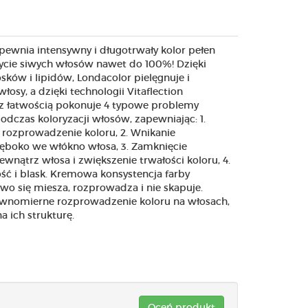
pewnia intensywny i długotrwały kolor pełen
rycie siwych włosów nawet do 100%! Dzięki
ków i lipidów, Londacolor pielęgnuje i
łosy, a dzięki technologii Vitaflection
z łatwością pokonuje 4 typowe problemy
odczas koloryzacji włosów, zapewniając: 1.
ozprowadzenie koloru, 2. Wnikanie
boko we włókno włosa, 3. Zamknięcie
nątrz włosa i zwiększenie trwałości koloru, 4.
ść i blask. Kremowa konsystencja farby
two się miesza, rozprowadza i nie skapuje.
wnomierne rozprowadzenie koloru na włosach,
 ich strukturę.
Oceń produkt