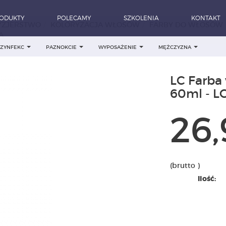
ODUKTY
POLECAMY
SZKOLENIA
KONTAKT
YZJERSTWO
KOLORYZACJA WŁOSÓW
FARBY DO WŁOSÓW
A
DEZYNFEKC
PAZNOKCIE
WYPOSAŻENIE
MĘŻCZYZNA
LC Farba
60ml - 
26,
(brutto )
Ilość: