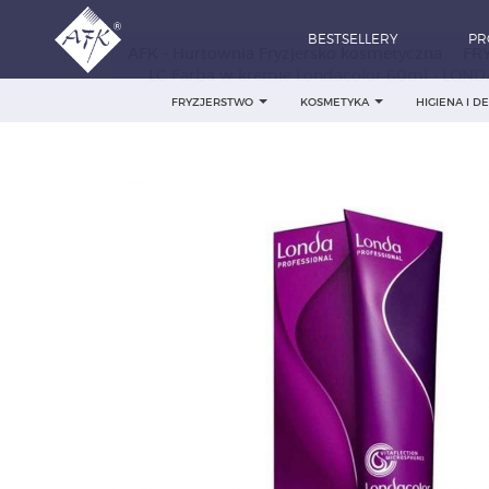
BESTSELLERY
PR
AFK - Hurtownia Fryzjersko kosmetyczna
FR
LC Farba w kremie Londacolor 60ml - LOND
FRYZJERSTWO
KOSMETYKA
HIGIENA I 