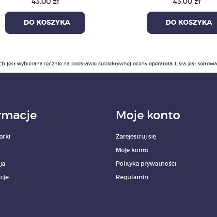
43,00 zł
43,00 zł
DO KOSZYKA
DO KOSZYKA
ch jest wybierana ręcznie na podstawie subiektywnej oceny operatora. Lista jest sortow
rmacje
Moje konto
arki
Zarejestruj się
Moje konto
ja
Polityka prywatności
cje
Regulamin