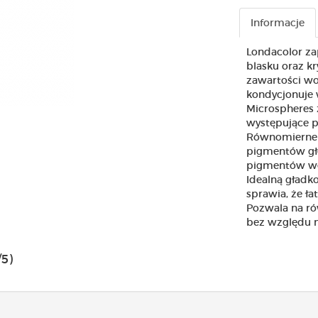
Informacje
Londacolor za
blasku oraz k
zawartości wos
kondycjonuje w
Microspheres 
występujące p
Równomierne r
pigmentów głę
pigmentów wew
Idealną gładko
sprawia, że ła
Pozwala na ró
bez względu na
/5)