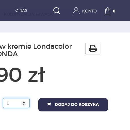
O NAS
KONTO
0
KOLORYZACJA TRWAŁA
 w kremie Londacolor
LONDA
90 zł
DODAJ DO KOSZYKA