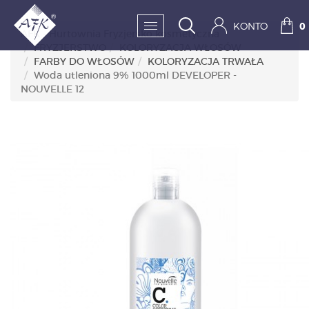
KONTO
0
AFK - Hurtownia Fryzjersko kosmetyczna
FRYZJERSTWO
KOLORYZACJA WŁOSÓW
FARBY DO WŁOSÓW
KOLORYZACJA TRWAŁA
SKLEP:
Woda utleniona 9% 1000ml DEVELOPER -
NOUVELLE 12
FRYZJERSTWO
KOSMETYKA
HIGIENA I DEZYNFEKC
PAZNOKCIE
WYPOSAŻENIE
MĘŻCZYZNA
BESTSELLERY