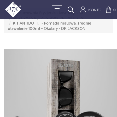
KONTO
0
AFK - Hurtownia Fryzjersko kosmetyczna
MĘŻCZYZNA
ZESTAWY PROMOCYJNE
KIT ANTIDOT 1.1 - Pomada matowa, średnie
SKLEP:
utrwalenie 100ml + Okulary - DR JACKSON
FRYZJERSTWO
KOSMETYKA
HIGIENA I DEZYNFEKC
PAZNOKCIE
WYPOSAŻENIE
MĘŻCZYZNA
BESTSELLERY