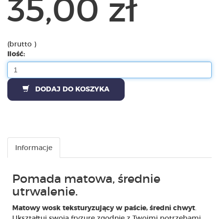
35,00 zł
(brutto )
Ilość:
DODAJ DO KOSZYKA
Informacje
Pomada matowa, średnie
utrwalenie.
.
Matowy wosk teksturyzujący w paście, średni chwyt
Ukształtuj swoją fryzurę zgodnie z Twoimi potrzebami.