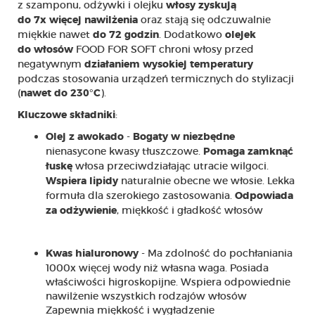
z szamponu, odżywki i olejku
włosy zyskują
oraz stają się odczuwalnie
do 7x więcej nawilżenia
miękkie nawet
. Dodatkowo
do 72 godzin
olejek
FOOD FOR SOFT chroni włosy przed
do włosów
negatywnym
działaniem wysokiej temperatury
podczas stosowania urządzeń termicznych do stylizacji
(
).
nawet do 230°C
:
Kluczowe składniki
-
Olej z awokado
Bogaty w niezbędne
nienasycone kwasy tłuszczowe.
Pomaga zamknąć
włosa przeciwdziałając utracie wilgoci.
łuskę
naturalnie obecne we włosie. Lekka
Wspiera lipidy
formuła dla szerokiego zastosowania.
Odpowiada
, miękkość i gładkość włosów
za odżywienie
- Ma zdolność do pochłaniania
Kwas hialuronowy
1000x więcej wody niż własna waga. Posiada
właściwości higroskopijne. Wspiera odpowiednie
nawilżenie wszystkich rodzajów włosów
Zapewnia miękkość i wygładzenie