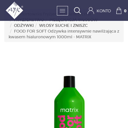
KONTO
0
AFK - Hurtownia Fryzjersko kosmetyczna
FRYZJERSTWO
PIELĘGNACJA WŁOSÓW
ODŻYWKI
WŁOSY SUCHE I ZNISZC
SKLEP:
FOOD FOR SOFT Odżywka intensywnie nawilżająca z
kwasem hialuronowym 1000ml - MATRIX
FRYZJERSTWO
KOSMETYKA
HIGIENA I DEZYNFEKC
PAZNOKCIE
WYPOSAŻENIE
MĘŻCZYZNA
BESTSELLERY