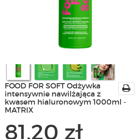
PRODUKTY
POLECAMY
SZKOLENIA
KONTAKT
O NAS
FOOD FOR SOFT Odżywka
intensywnie nawilżająca z
kwasem hialuronowym 1000ml -
MATRIX
81,20 zł