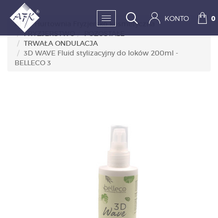
KONTO
0
AFK - Hurtownia Fryzjersko kosmetyczna
FRYZJERSTWO
POZOSTAŁE
TRWAŁA ONDULACJA
SKLEP:
3D WAVE Fluid stylizacyjny do loków 200ml -
BELLECO 3
FRYZJERSTWO
KOSMETYKA
HIGIENA I DEZYNFEKC
PAZNOKCIE
WYPOSAŻENIE
MĘŻCZYZNA
BESTSELLERY