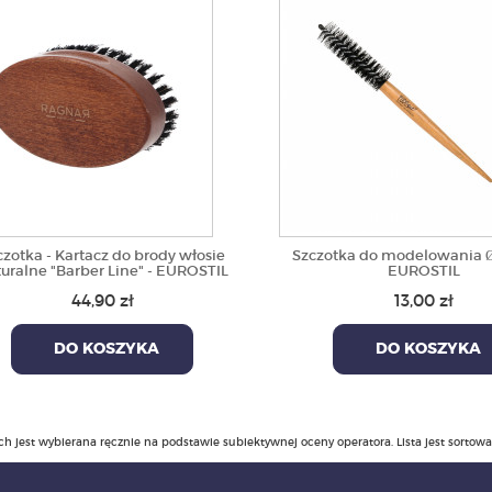
czotka - Kartacz do brody włosie
Szczotka do modelowania 
uralne "Barber Line" - EUROSTIL
EUROSTIL
44,90 zł
13,00 zł
DO KOSZYKA
DO KOSZYKA
ch jest wybierana ręcznie na podstawie subiektywnej oceny operatora. Lista jest sortow