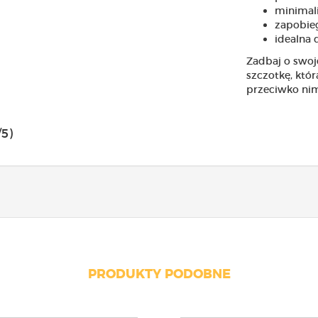
minimali
zapobie
idealna 
Zadbaj o swoje
szczotkę, któr
przeciwko nim
/5)
PRODUKTY PODOBNE