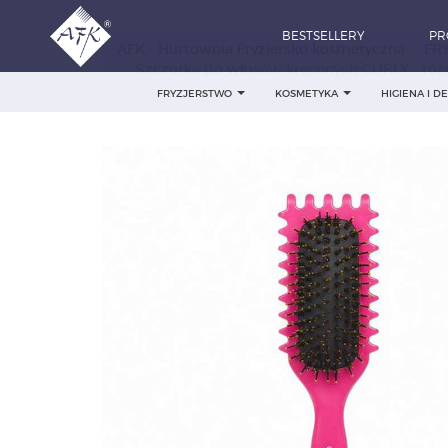
BESTSELLERY
PR
AFK - Hurtownia Fryzjersko kosmetyczna
FR
Szczotka do włosów kręconych CURLY - ró
FRYZJERSTWO
KOSMETYKA
HIGIENA I 