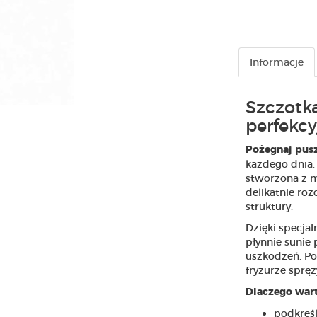
Informacje
Szczotk
perfekcy
Pożegnaj pusz
każdego dnia.
stworzona z m
delikatnie roz
struktury.
Dzięki specjal
płynnie sunie 
uszkodzeń. Po
fryzurze spręż
Dlaczego wart
podkreśl