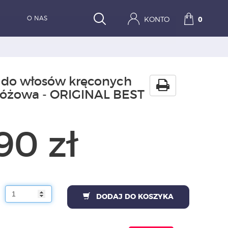
O NAS
KONTO
0
 do włosów kręconych
różowa - ORIGINAL BEST
90 zł
DODAJ DO KOSZYKA