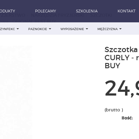
ODUKTY
POLECAMY
SZKOLENIA
KONTAKT
YZJERSTWO
NARZĘDZIA FRYZJERSKI
SZCZOTKI
żowa - ORIGINAL BEST BUY
DEZYNFEKC
PAZNOKCIE
WYPOSAŻENIE
MĘŻCZYZNA
Szczotka
CURLY - 
BUY
24,
(brutto )
Ilość: