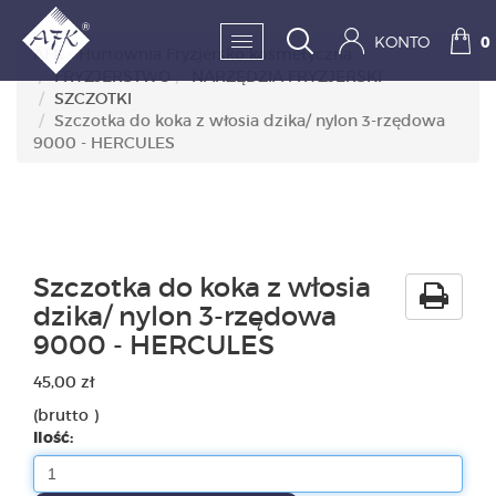
KONTO
0
AFK - Hurtownia Fryzjersko kosmetyczna
FRYZJERSTWO
NARZĘDZIA FRYZJERSKI
SZCZOTKI
SKLEP:
Szczotka do koka z włosia dzika/ nylon 3-rzędowa
9000 - HERCULES
FRYZJERSTWO
KOSMETYKA
HIGIENA I DEZYNFEKC
Szczotka do koka z włosia
dzika/ nylon 3-rzędowa
PAZNOKCIE
9000 - HERCULES
WYPOSAŻENIE
45,00 zł
(brutto )
MĘŻCZYZNA
Ilość:
BESTSELLERY