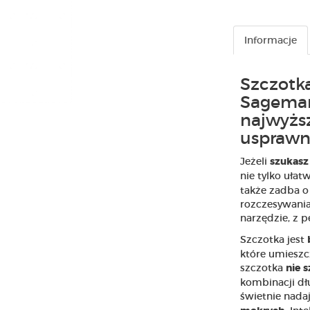
Informacje
Szczotk
Sageman
najwyższ
usprawn
Jeżeli
szukasz
nie tylko ułatwi
także zadba o
rozczesywania
narzędzie, z 
Szczotka jest
które umieszc
szczotka
nie 
kombinacji dł
świetnie nada