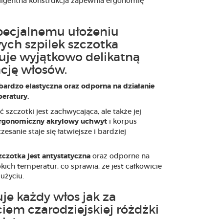
teligentna konstrukcja zapewnia ergonomię
specjalnemu ułożeniu
ych szpilek szczotka
uje wyjątkowo delikatną
cję włosów.
 bardzo elastyczna oraz odporna na działanie
eratury.
ć szczotki jest zachwycająca, ale także jej
i korpus
rgonomiczny akrylowy uchwyt
zesanie staje się łatwiejsze i bardziej
oraz odporne na
zczotka jest antystatyczna
kich temperatur, co sprawia, że jest całkowicie
użyciu.
je każdy włos jak za
iem czarodziejskiej różdżki