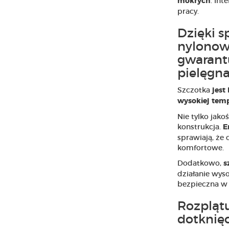
. In
mokrych
pracy.
Dzięki 
nylonow
gwarant
pielęgna
Szczotka
jest
wysokiej temp
Nie tylko jakoś
konstrukcja.
E
sprawiają, że c
komfortowe.
Dodatkowo,
s
działanie wyso
bezpieczna w 
Rozplątu
dotknięc