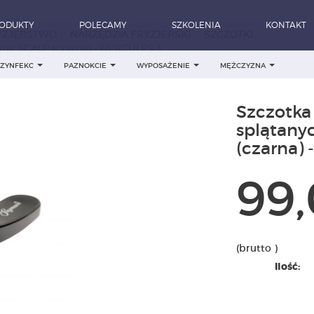
ODUKTY
POLECAMY
SZKOLENIA
KONTAKT
YZJERSTWO
NARZĘDZIA FRYZJERSKI
SZCZOTKI
sów SCALP (czarna) - HERCULES 3
DEZYNFEKC
PAZNOKCIE
WYPOSAŻENIE
MĘŻCZYZNA
Szczotka
splątany
(czarna)
99,
(brutto )
Ilość: