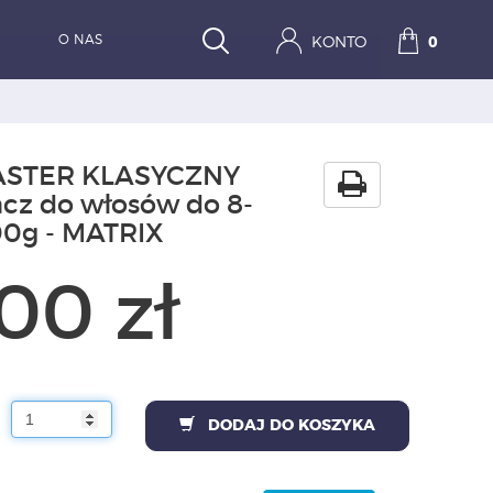
O NAS
KONTO
0
ASTER KLASYCZNY
acz do włosów do 8-
0g - MATRIX
00 zł
DODAJ DO KOSZYKA