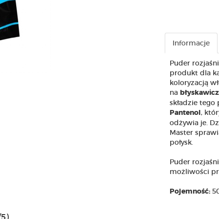
Informacje
Puder rozjaśn
produkt dla k
koloryzacją w
na
błyskawicz
składzie tego 
, któ
Pantenol
odżywia je. Dz
Master sprawi
połysk.
Puder rozjaśni
możliwości pr
50
Pojemność:
/5)