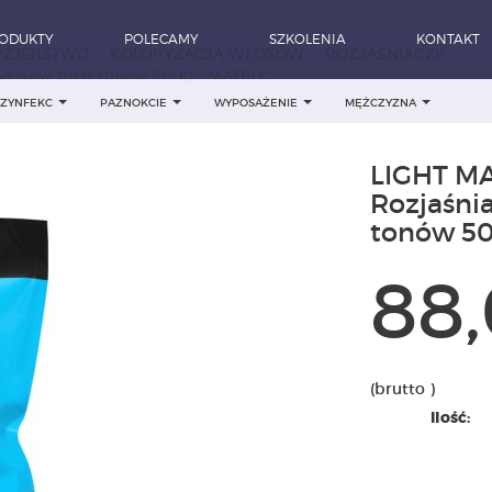
ODUKTY
POLECAMY
SZKOLENIA
KONTAKT
YZJERSTWO
KOLORYZACJA WŁOSÓW
ROZJAŚNIACZE
włosów do 8-tonów 500g - MATRIX
DEZYNFEKC
PAZNOKCIE
WYPOSAŻENIE
MĘŻCZYZNA
LIGHT M
Rozjaśni
tonów 50
88,
(brutto )
Ilość: