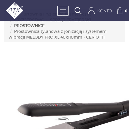
KONTO
0
AFK - Hurtownia Fryzjersko kosmetyczna
FRYZJERSTWO
SPRZĘT FRYZJERSKI
PROSTOWNICE
SKLEP:
Prostownica tytanowa z jonizacją i systemem
wibracji MELODY PRO XL 40x110mm - CERIOTTI
FRYZJERSTWO
KOSMETYKA
HIGIENA I DEZYNFEKC
PAZNOKCIE
WYPOSAŻENIE
MĘŻCZYZNA
BESTSELLERY