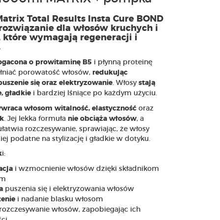
trix Total Results Insta Cure BOND
 rozwiązanie dla włosów kruchych i
 które wymagają regeneracji i
.
i płynną proteinę
gacona o prowitaminę B5
niać porowatość włosów,
redukując
. Włosy
puszenie się oraz elektryzowanie
stają
i bardziej lśniące po każdym użyciu.
, gładkie
oraz
wraca włosom witalność,
elastyczność
. Jej lekka formuła
, a
k
nie obciąża włosów
łatwia rozczesywanie, sprawiając, że włosy
ziej podatne na stylizację i gładkie w dotyku.
i:
k
i wzmocnienie włosów dzięki składnikom
acja
ym
puszenia się i elektryzowania włosów
ja
i nadanie blasku włosom
enie
rozczesywanie włosów, zapobiegając ich
ci