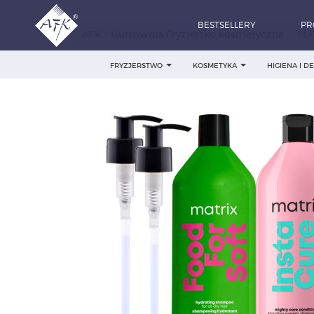
BESTSELLERY
PR
AFK - Hurtownia Fryzjersko kosmetyczna
MAT
FRYZJERSTWO
KOSMETYKA
HIGIENA I 