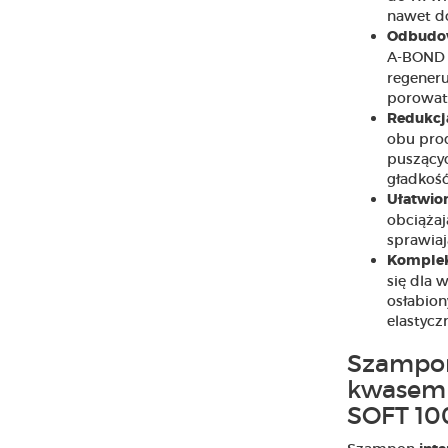
nawet do
Odbudow
A-BOND
regeneru
porowato
Redukcja
obu pro
puszącyc
gładkość
Ułatwion
obciążaj
sprawiają
Komplek
się dla 
osłabion
elastyczn
Szampon
kwasem
SOFT 10