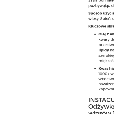
Szampon
int
pozbywając s
Sposób użycia
włosy. Spień, 
Kluczowe skła
Olej z 
kwasy t
przeciwd
na
lipidy
szerokie
miękkoś
Kwas hi
1000x wi
właściwo
nawilże
Zapewni
INSTAC
Odżywka
włosów 