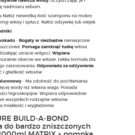
, oczyszczając je i
ensywnie nawilża włosy
ię nadmiaru sebum.
Nałóż niewielką ilość szamponu na mokre
:
umyj włosy i spłucz. Nałóż odżywkę lub olejek.
:
dniki
-
nienasycone
awokado
Bogaty w niezbędne
łuszczowe.
włosa
Pomaga zamknąć łuskę
ziałając utracie wilgoci.
Wspiera
turalnie obecne we włosie. Lekka formuła dla
go zastosowania.
,
Odpowiada za odżywienie
ć i gładkość włosów
- Ma zdolność do pochłaniania
aluronowy
ęcej wody niż własna waga. Posiada
ści higroskopijne. Wspiera odpowiednie
nie wszystkich rodzajów włosów
a miękkość i wygładzenie
URE BUILD-A-BOND
 do bardzo zniszczonych
1000ml MATRIX + pompka