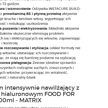
 72 godzin.
Odżywka INSTACURE BUILD-
a i wzmocnienie:
 z
aktywnie
prowitaminą B5 i płynną proteiną
je kruche i łamliwe włosy, wypełniając ich
ść i redukując uszkodzenia.
Składniki aktywne
 puszenia i elektryzowania:
duktów skutecznie eliminują problem
h się i elektryzujących się włosów, zapewniając
 i kontrolę.
Lekkie formuły nie
e rozczesywanie i stylizacja:
ą włosów, ułatwiając ich rozczesywanie i
c, że stają się bardziej podatne na stylizację.
Zestaw idealnie sprawdzi
sowa pielęgnacja:
wszystkich rodzajów suchych, zniszczonych i
ych włosów, przywracając im witalność,
ość i naturalny blask.
 intensywnie nawilżający z
 hialuronowym FOOD FOR
00ml - MATRIX