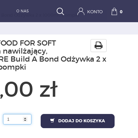
O NAS
KONTO
0
 Bond Odżywka 2 x 1000ml, pompki
FOOD FOR SOFT
nawilżający,
E Build A Bond Odżywka 2 x
 pompki
,00 zł
DODAJ DO KOSZYKA