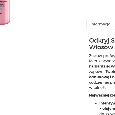
Informacje
Odkryj S
Włosów 
Zestaw profes
Matrix, stwor
najbardziej 
zapewni Two
odbudowę i n
codziennej pie
witalności!
Najważniejsze
Intensyw
z
olejem
do 7x wi