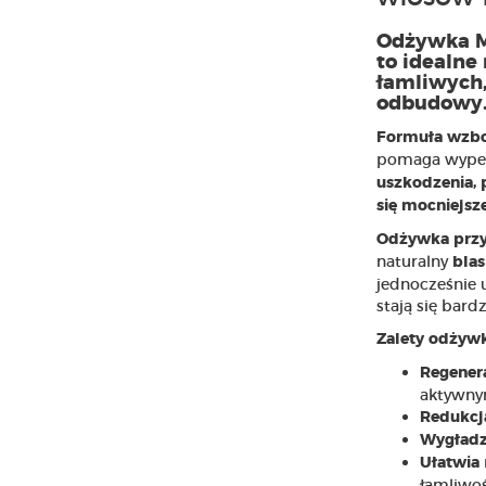
Odżywka Ma
to idealne
łamliwych,
odbudowy
Formuła wzbo
pomaga wypeł
uszkodzenia, 
się mocniejsze
Odżywka przy
naturalny
blas
jednocześnie u
stają się bard
Zalety odżyw
Regener
aktywn
Redukc
Wygładz
Ułatwia
łamliwoś