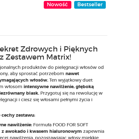
Nowość
Bestseller
ekret Zdrowych i Pięknych
z Zestawem Matrix!
jonalnych produktów do pielęgnacji włosów od
zony, aby sprostać potrzebom
nawet
Ten wyjątkowy duet
wymagających włosów.
im włosom
intensywne nawilżenie, głęboką
Przygotuj się na rewolucję w
iezrównany blask.
lęgnacji i ciesz się włosami pełnymi życia i
 cechy zestawu:
Formuła FOOD FOR SOFT
ne nawilżenie:
zapewnia
 z awokado i kwasem hialuronowym
ęcej nawilżenia, pozostawiając włosy miękkie