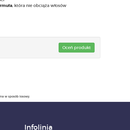
, która nie obciąża włosów
ormuła
Oceń produkt
ana w sposób losowy.
Infolinia