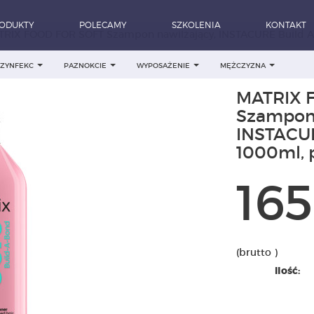
ODUKTY
POLECAMY
SZKOLENIA
KONTAKT
RIX FOOD FOR SOFT Szampon nawilżający, INSTACURE Build A
DEZYNFEKC
PAZNOKCIE
WYPOSAŻENIE
MĘŻCZYZNA
MATRIX 
Szampon 
INSTACUR
1000ml,
165
(brutto )
Ilość: