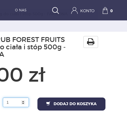
O NAS
KONTO
0
 do ciała i stóp 500g - FARMONA
RUB FOREST FRUITS
o ciała i stóp 500g -
A
00 zł
DODAJ DO KOSZYKA