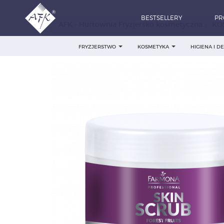
BESTSELLERY
PR
AFK - Hurtownia Fryzjersko kosmetyczna
KO
FRYZJERSTWO
KOSMETYKA
HIGIENA I 