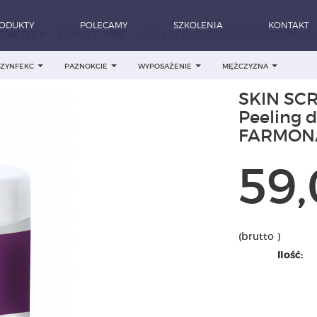
ODUKTY
POLECAMY
SZKOLENIA
KONTAKT
SMETYKA
CIAŁO
INNE
SKIN SCRUB FOREST FRUITS Peeling
DEZYNFEKC
PAZNOKCIE
WYPOSAŻENIE
MĘŻCZYZNA
SKIN SC
Peeling d
FARMON
59,
(brutto )
Ilość: