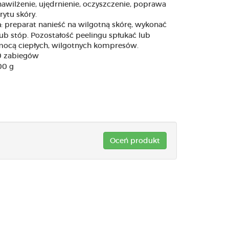
awilżenie, ujędrnienie, oczyszczenie, poprawa
rytu skóry.
: preparat nanieść na wilgotną skórę, wykonać
a
lub stóp. Pozostałość peelingu spłukać lub
ocą ciepłych, wilgotnych kompresów.
30 zabiegów
0 g
Oceń produkt