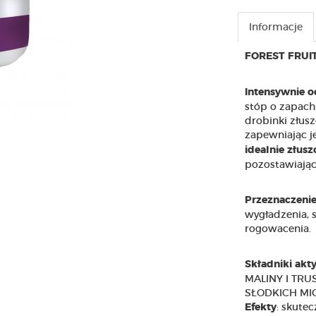
Informacje
FOREST FRUI
Intensywnie o
stóp o zapach
drobinki złus
zapewniając je
idealnie złus
pozostawiając 
Przeznaczeni
wygładzenia, s
rogowacenia.
Składniki akt
MALINY I TRU
SŁODKICH MI
: skute
Efekty