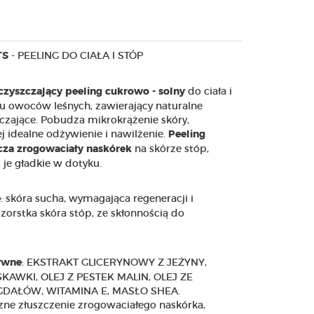
- PEELING DO CIAŁA I STÓP
TS
do ciała i
czyszczający peeling cukrowo - solny
u owoców leśnych, zawierający naturalne
zczające. Pobudza mikrokrążenie skóry,
j idealne odżywienie i nawilżenie.
Peeling
na skórze stóp,
zcza zrogowaciały naskórek
je gładkie w dotyku.
: skóra sucha, wymagająca regeneracji i
e
zorstka skóra stóp, ze skłonnością do
: EKSTRAKT GLICERYNOWY Z JEŻYNY,
ywne
SKAWKI, OLEJ Z PESTEK MALIN, OLEJ ZE
GDAŁÓW, WITAMINA E, MASŁO SHEA.
czne złuszczenie zrogowaciałego naskórka,