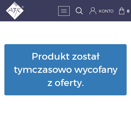
KONTO
0
SKLEP:
FRYZJERSTWO
Produkt został
KOSMETYKA
tymczasowo wycofany
HIGIENA I DEZYNFEKC
z oferty.
PAZNOKCIE
WYPOSAŻENIE
MĘŻCZYZNA
BESTSELLERY