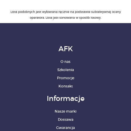
Lista podobnych jest wybierana ręcznie na podstawie subiektywnej oceny
PRODUKTY
operatora. Lista jest sortowana w sposób losowy.
POLECAMY
SZKOLENIA
AFK
KONTAKT
O nas
O NAS
Szkolenia
Promocje
Kontakt
Informacje
Nasze marki
Dostawa
Gwarancja