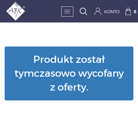
KONTO
0
SKLEP:
FRYZJERSTWO
Produkt został
KOSMETYKA
tymczasowo wycofany
HIGIENA I DEZYNFEKC
z oferty.
PAZNOKCIE
WYPOSAŻENIE
MĘŻCZYZNA
BESTSELLERY