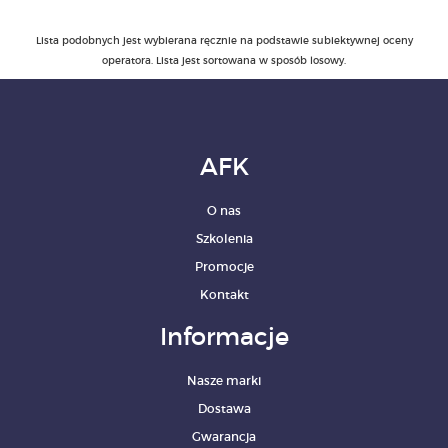
Lista podobnych jest wybierana ręcznie na podstawie subiektywnej oceny
PRODUKTY
operatora. Lista jest sortowana w sposób losowy.
POLECAMY
SZKOLENIA
AFK
KONTAKT
O nas
O NAS
Szkolenia
Promocje
Kontakt
Informacje
Nasze marki
Dostawa
Gwarancja