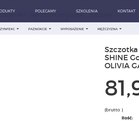
ODUKTY
POLECAMY
SZKOLENIA
KONTAKT
YZJERSTWO
NARZĘDZIA FRYZJERSKI
SZCZOTKI
rown - 55mm - OLIVIA GARDEN
DEZYNFEKC
PAZNOKCIE
WYPOSAŻENIE
MĘŻCZYZNA
Szczotk
SHINE Go
OLIVIA 
81,
(brutto )
Ilość: