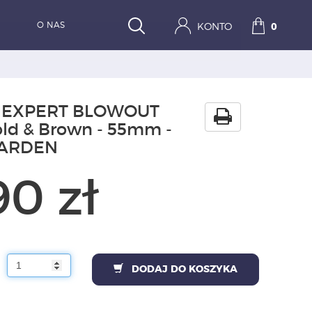
O NAS
KONTO
0
a EXPERT BLOWOUT
ld & Brown - 55mm -
GARDEN
90 zł
DODAJ DO KOSZYKA