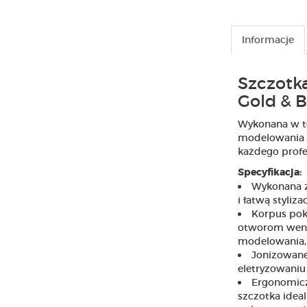
Informacje
Szczot
Gold & 
Wykonana w te
modelowania w
każdego profes
Specyfikacja:
Wykonana z
i łatwą styliza
Korpus pok
otworom wenty
modelowania, 
Jonizowane
eletryzowaniu 
Ergonomiczn
szczotka idea