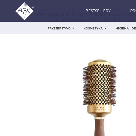
BESTSELLERY
PR
AFK - Hurtownia Fryzjersko kosmetyczna
FR
Szczotka EXPERT BLOWOUT SHINE Gold & B
FRYZJERSTWO
KOSMETYKA
HIGIENA I 