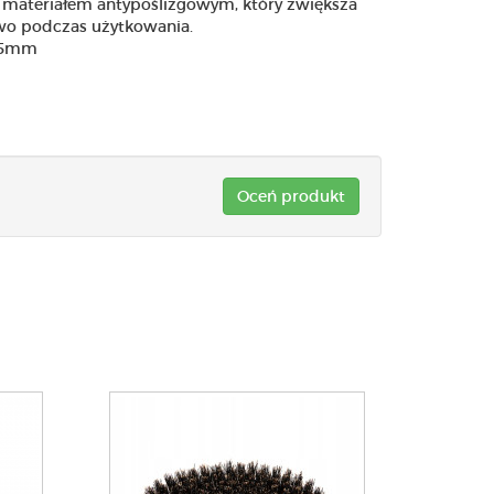
ł materiałem antypoślizgowym, który zwiększa
wo podczas użytkowania.
 55mm
Oceń produkt