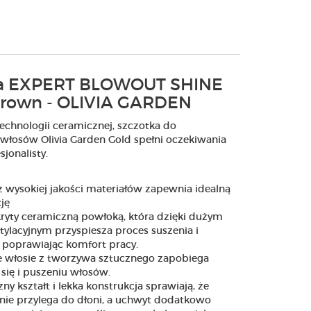
ka EXPERT BLOWOUT SHINE
Brown - OLIVIA GARDEN
chnologii ceramicznej, szczotka do
łosów Olivia Garden Gold spełni oczekiwania
jonalisty.
 wysokiej jakości materiałów zapewnia idealną
cję
ryty ceramiczną powłoką, która dzięki dużym
lacyjnym przyspiesza proces suszenia i
poprawiając komfort pracy.
 włosie z tworzywa sztucznego zapobiega
się i puszeniu włosów.
y kształt i lekka konstrukcja sprawiają, że
lnie przylega do dłoni, a uchwyt dodatkowo