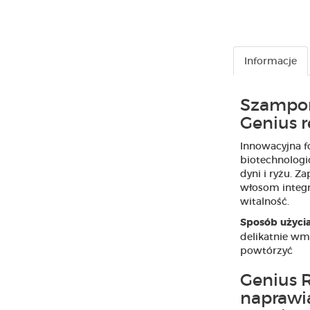
Informacje
Szampon
Genius r
Innowacyjna f
biotechnologi
dyni i ryżu. Z
włosom integr
witalność.
Sposób użycia
delikatnie wm
powtórzyć
Genius R
naprawi