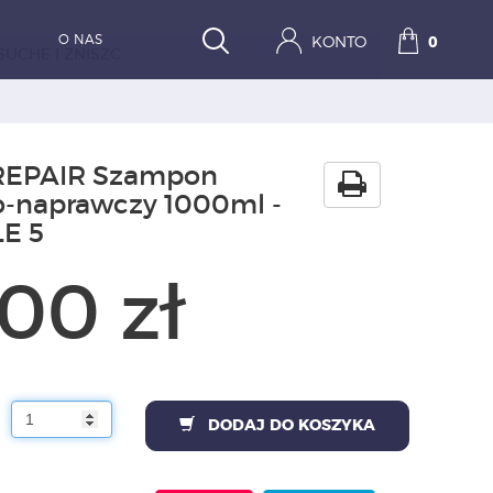
O NAS
KONTO
0
UCHE I ZNISZC
REPAIR Szampon
-naprawczy 1000ml -
E 5
00 zł
DODAJ DO KOSZYKA