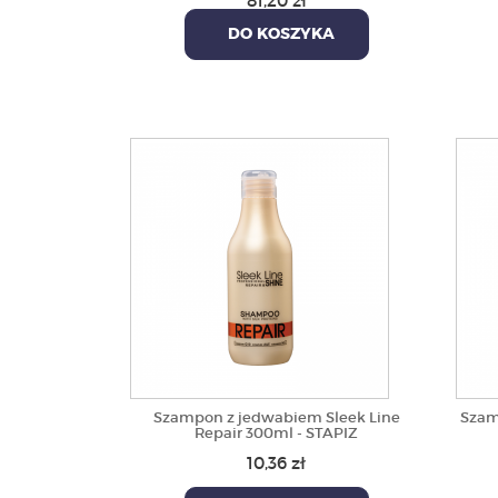
81,20 zł
DO KOSZYKA
Szampon z jedwabiem Sleek Line
Szam
Repair 300ml - STAPIZ
10,36 zł