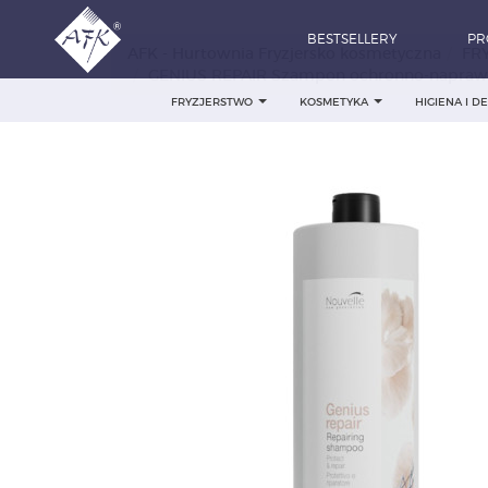
BESTSELLERY
PR
AFK - Hurtownia Fryzjersko kosmetyczna
FR
GENIUS REPAIR Szampon ochronno-napraw
FRYZJERSTWO
KOSMETYKA
HIGIENA I 