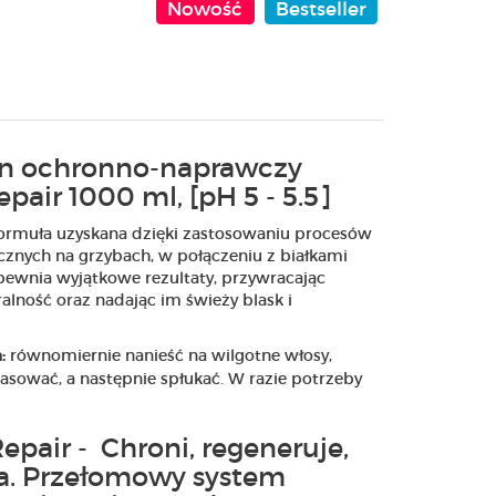
Nowość
Bestseller
 ochronno-naprawczy
epair 1000 ml, [pH 5 - 5.5]
ormuła uzyskana dzięki zastosowaniu procesów
cznych na grzybach, w połączeniu z białkami
apewnia wyjątkowe rezultaty, przywracając
alność oraz nadając im świeży blask i
równomiernie nanieść na wilgotne włosy,
:
asować, a następnie spłukać. W razie potrzeby
epair - Chroni, regeneruje,
a. Przełomowy system