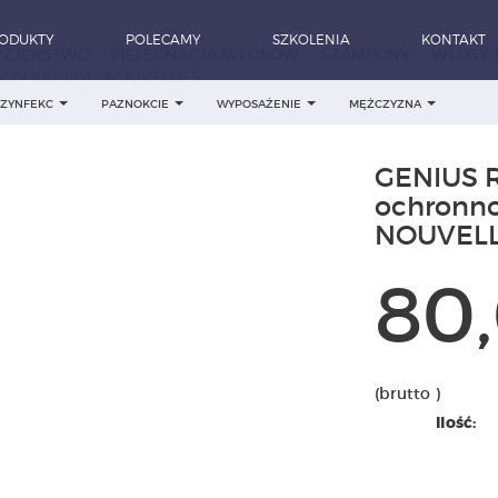
ODUKTY
POLECAMY
SZKOLENIA
KONTAKT
YZJERSTWO
PIELĘGNACJA WŁOSÓW
SZAMPONY
WŁOSY S
czy 1000ml - NOUVELLE 5
DEZYNFEKC
PAZNOKCIE
WYPOSAŻENIE
MĘŻCZYZNA
GENIUS 
ochronno
NOUVELL
80,
(brutto )
Ilość: