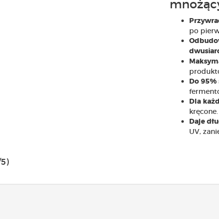
mnożący
Przywra
po pierw
Odbudow
dwusiar
Maksyma
produkt
Do 95% 
fermento
Dla każ
kręcone.
Daje dłu
UV, zan
/5)