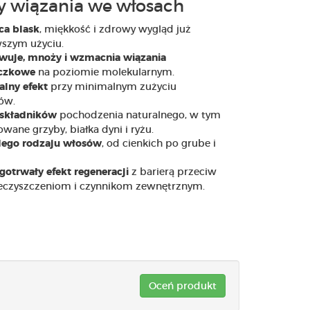
 wiązania we włosach
, miękkość i zdrowy wygląd już
ca blask
szym użyciu.
uje, mnoży i wzmacnia wiązania
na poziomie molekularnym.
czkowe
przy minimalnym zużyciu
lny efekt
ów.
pochodzenia naturalnego, w tym
składników
wane grzyby, białka dyni i ryżu.
, od cienkich po grube i
dego rodzaju włosów
z barierą przeciw
gotrwały efekt regeneracji
ieczyszczeniom i czynnikom zewnętrznym.
Oceń produkt